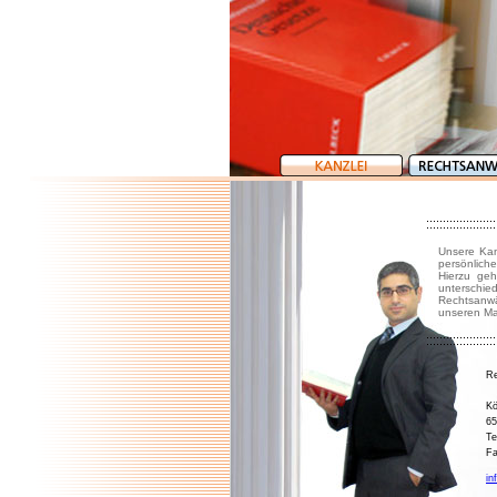
Unsere Kan
persönlich
Hierzu geh
unterschie
Rechtsanwä
unseren Ma
Re
Kö
65
Te
Fa
in