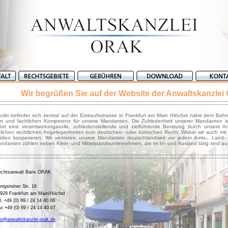
Wir begrüßen Sie auf der Website der Anwaltskanzle
zlei befindet sich zentral auf der Einkaufsstrasse in Frankfurt am Main /Höchst nahe dem Bahn
en und fachlichen Kompetenz für unsere Mandanten. Die Zufriedenheit unserer Mandanten i
ört eine verantwortungsvolle, zufriedenstellende und zielführende Beratung durch unsere A
dlichen rechtlichen Angelegenheiten zum deutschen- oder türkischen Recht. Wobei wir auch mit
lten kooperieren. Wir vertreten unsere Mandanten deutschlandweit vor jedem Amts-, Land-
ndanten zählen neben Klein- und Mittelstandsunternehmen, die im In- und Ausland tätig sind au
chtsanwalt Baris ORAK
nigsteiner Str. 16
929 Frankfurt am Main/Höchst
l. +49 (0) 69 / 24 14 40 06
x +49 (0) 69 / 24 14 40 07
fo@anwaltskanzlei-orak.de